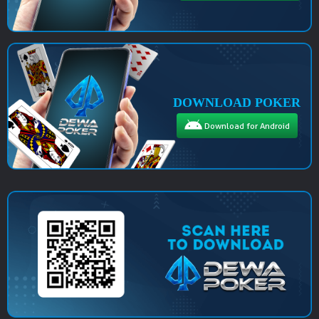
NEW
TANGKAS
RTP
DEPOSIT
DOWNLOAD POKER
WITHDRAW
Download for Android
PROMOSI
DOWNLOAD APLIKASI
REFERRAL
JACKPOT
VIP MEMBER
HUBUNGI KAMI