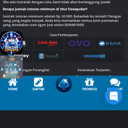
Jika ada masalah dengan usia, kami tidak akan bertanggung jawab.
Berapa jumlah setoran minimum di situs Dewapoker?
Jumlah setoran minimum adalah Rp 10.000. Bukankah itu rendah? Dengan
uang yang begitu banyak, Anda bisa memainkan semua jenis permainan
yang disediakan oleh agen judi online DEWAPOKER.
Cara Pembayaran:
Dukungan Perangkat :
Keamanan Terjamin :
HOME
DAFTAR
PROMOSI
LIVE CHAT
© Copyright 2026 dew4p0kertop.net - All right reserved | 18+