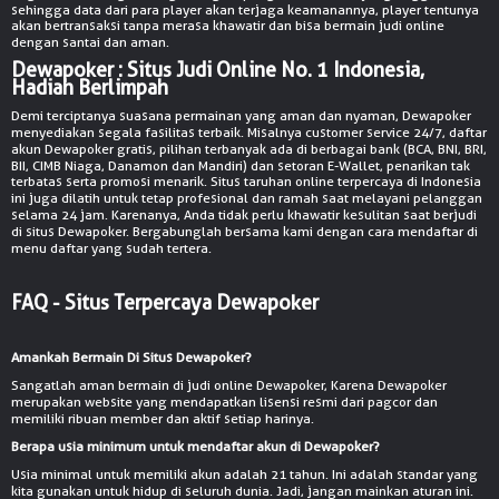
sehingga data dari para player akan terjaga keamanannya, player tentunya
akan bertransaksi tanpa merasa khawatir dan bisa bermain judi online
dengan santai dan aman.
Dewapoker : Situs Judi Online No. 1 Indonesia,
Hadiah Berlimpah
Demi terciptanya suasana permainan yang aman dan nyaman, Dewapoker
menyediakan segala fasilitas terbaik. Misalnya customer service 24/7, daftar
akun Dewapoker gratis, pilihan terbanyak ada di berbagai bank (BCA, BNI, BRI,
BII, CIMB Niaga, Danamon dan Mandiri) dan setoran E-Wallet, penarikan tak
terbatas serta promosi menarik. Situs taruhan online terpercaya di Indonesia
ini juga dilatih untuk tetap profesional dan ramah saat melayani pelanggan
selama 24 jam. Karenanya, Anda tidak perlu khawatir kesulitan saat berjudi
di situs Dewapoker. Bergabunglah bersama kami dengan cara mendaftar di
menu daftar yang sudah tertera.
FAQ - Situs Terpercaya Dewapoker
Amankah Bermain Di Situs Dewapoker?
Sangatlah aman bermain di judi online Dewapoker, Karena Dewapoker
merupakan website yang mendapatkan lisensi resmi dari pagcor dan
memiliki ribuan member dan aktif setiap harinya.
Berapa usia minimum untuk mendaftar akun di Dewapoker?
Usia minimal untuk memiliki akun adalah 21 tahun. Ini adalah standar yang
kita gunakan untuk hidup di seluruh dunia. Jadi, jangan mainkan aturan ini.