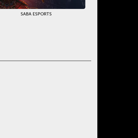
SABA ESPORTS