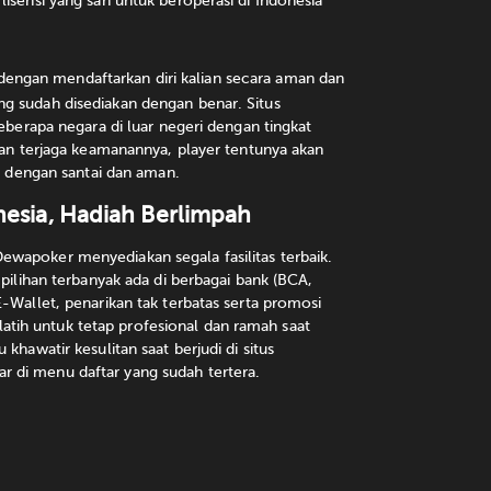
isensi yang sah untuk beroperasi di Indonesia
ngan mendaftarkan diri kalian secara aman dan
g sudah disediakan dengan benar. Situs
eberapa negara di luar negeri dengan tingkat
kan terjaga keamanannya, player tentunya akan
e dengan santai dan aman.
nesia, Hadiah Berlimpah
wapoker menyediakan segala fasilitas terbaik.
pilihan terbanyak ada di berbagai bank (BCA,
-Wallet, penarikan tak terbatas serta promosi
ilatih untuk tetap profesional dan ramah saat
hawatir kesulitan saat berjudi di situs
 di menu daftar yang sudah tertera.