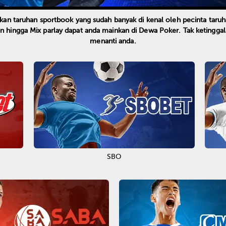
n taruhan sportbook yang sudah banyak di kenal oleh pecinta taruhan
n hingga Mix parlay dapat anda mainkan di Dewa Poker. Tak ketingg
menanti anda.
SBO