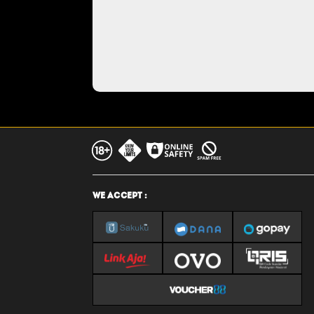
WE ACCEPT :