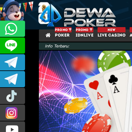
-
PROMO
PROMO
NEW
POKER
IDNLIVE
LIVE CASINO
CS2DEWAPOKER
Info Terbaru:
dewapoker_infoo
dewapoker_info
prmdewapkr
prmdewapkr
DEWAPOKEROFFICIAL