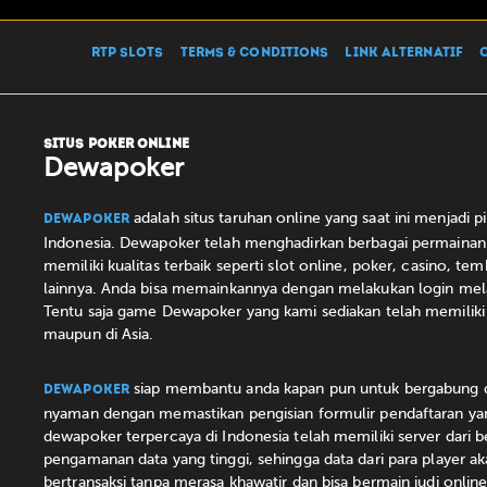
RTP SLOTS
TERMS & CONDITIONS
LINK ALTERNATIF
SITUS POKER ONLINE
Dewapoker
adalah situs taruhan online yang saat ini menjadi p
Dewapoker
Indonesia. Dewapoker telah menghadirkan berbagai permainan 
memiliki kualitas terbaik seperti slot online, poker, casino, t
lainnya. Anda bisa memainkannya dengan melakukan login mel
Tentu saja game Dewapoker yang kami sediakan telah memiliki l
maupun di Asia.
siap membantu anda kapan pun untuk bergabung de
Dewapoker
nyaman dengan memastikan pengisian formulir pendaftaran yan
dewapoker terpercaya di Indonesia telah memiliki server dari b
pengamanan data yang tinggi, sehingga data dari para player a
bertransaksi tanpa merasa khawatir dan bisa bermain judi onlin