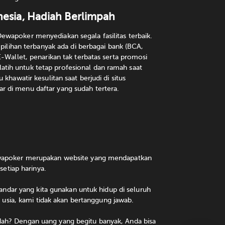
nesia, Hadiah Berlimpah
wapoker menyediakan segala fasilitas terbaik.
pilihan terbanyak ada di berbagai bank (BCA,
-Wallet, penarikan tak terbatas serta promosi
ilatih untuk tetap profesional dan ramah saat
hawatir kesulitan saat berjudi di situs
 di menu daftar yang sudah tertera.
ewapoker merupakan website yang mendapatkan
setiap harinya.
tandar yang kita gunakan untuk hidup di seluruh
n usia, kami tidak akan bertanggung jawab.
ah? Dengan uang yang begitu banyak, Anda bisa