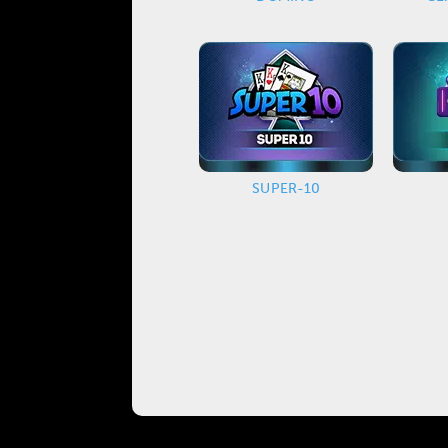
SUPER-10