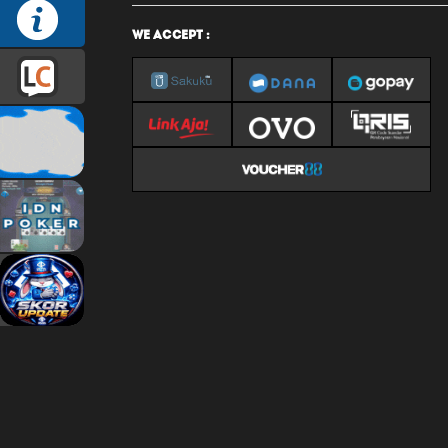
INFO
WE ACCEPT :
DEWAPOKER
LIVE
CHAT