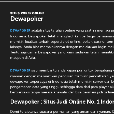
SITUS POKER ONLINE
Dewapoker
adalah situs taruhan online yang saat ini menjadi p
Dewapoker
Indonesia. Dewapoker telah menghadirkan berbagai permainan 
memiliki kualitas terbaik seperti slot online, poker, casino, t
lainnya. Anda bisa memainkannya dengan melakukan login mel
Tentu saja game Dewapoker yang kami sediakan telah memiliki l
maupun di Asia.
siap membantu anda kapan pun untuk bergabung de
Dewapoker
nyaman dengan memastikan pengisian formulir pendaftaran yan
dewapoker terpercaya di Indonesia telah memiliki server dari b
pengamanan data yang tinggi, sehingga data dari para player a
bertransaksi tanpa merasa khawatir dan bisa bermain judi onlin
Dewapoker : Situs Judi Online No. 1 Indo
Demi terciptanya suasana permainan yang aman dan nyaman, De